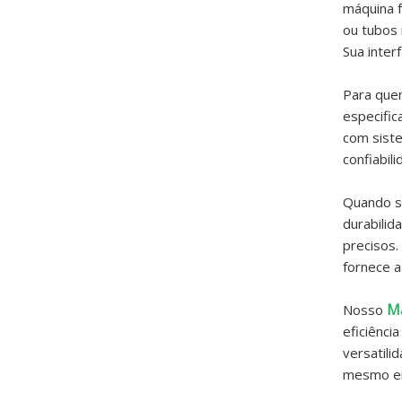
máquina f
ou tubos 
Sua inter
Para quem
especific
com siste
confiabil
Quando s
durabilid
precisos.
fornece a
Má
Nosso
eficiênci
versatili
mesmo em