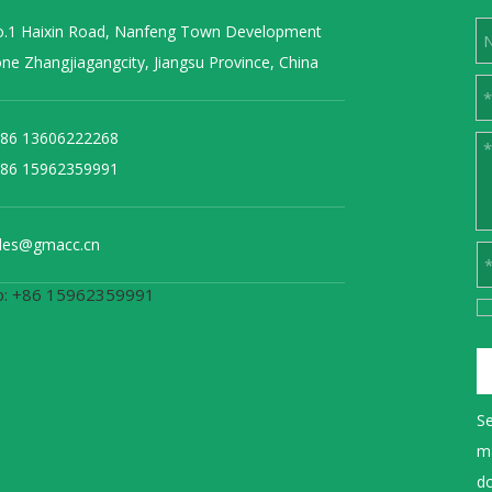
.1 Haixin Road, Nanfeng Town Development
ne Zhangjiagangcity, Jiangsu Province, China
86 13606222268
86 15962359991
les@gmacc.cn
p: +86 15962359991
Se
m
do