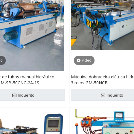
eo
vídeo
 de tubos manual hidráulico
Máquina dobradeira elétrica hidr
 GM-SB-50CNC-2A-1S
3 rolos GM-50NCB
Inquérito
Inquérito