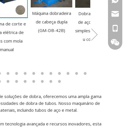
Máquina dobradeira
Dobrador de tubo
sales@g
de cabeça dupla
de aço automático
0086 13
(GM-DB-42B)
simples em forma de
Dobrador de tu
u com 3 rolos
0086 15
semiautomático 
metal GM-38NC
 de soluções de dobra, oferecemos uma ampla gama
essidades de dobra de tubos. Nosso maquinário de
teriais, incluindo tubos de aço e metal.
159623
om tecnologia avançada e recursos inovadores, esta