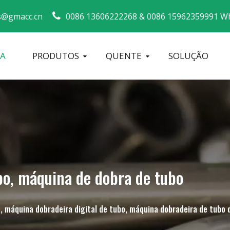
s@gmacc.cn
0086 13606222268 &
0086 15962359991 Wh
SA
PRODUTOS
QUENTE
SOLUÇÃO
Guia de segurança para dobradores de tubos
máquina de dobrar tubos
Dobrador de tubos CNC
Máquina d
bo, máquina de dobra de tubo
, máquina dobradeira digital de tubo, máquina dobradeira de tubo 