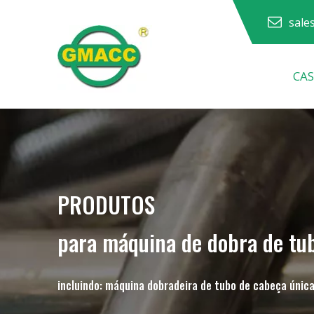
sale
CA
Máquina curvadora de tubos hidráulicos
Máquina dobradora de tubos
Máquina curvadora de tubos
Máquina dobradeira de tubos
PRODUTOS
para máquina de dobra de tu
incluindo: máquina dobradeira de tubo de cabeça única