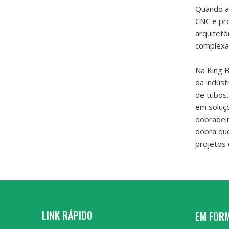
Quando a
CNC e pro
arquitetô
complexas
Na King 
da indúst
de tubos.
em soluçõ
dobradei
dobra que
projetos 
LINK RÁPIDO
EM FOR