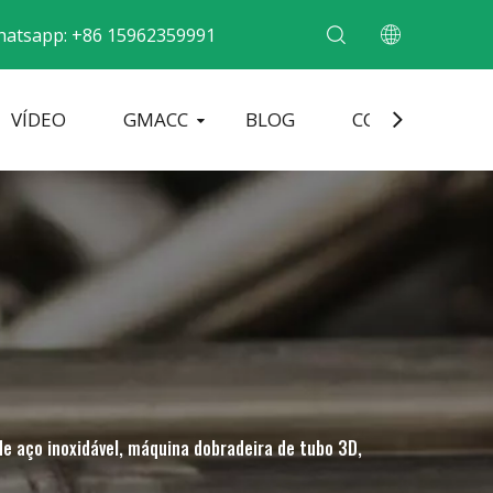
atsapp: +86 15962359991
VÍDEO
GMACC
BLOG
CONTATO
obradeira de tubo de metal
Máquina formadora de extremidade de tubo
Máquina curvadora de tubos elétricos
de aço inoxidável, máquina dobradeira de tubo 3D,