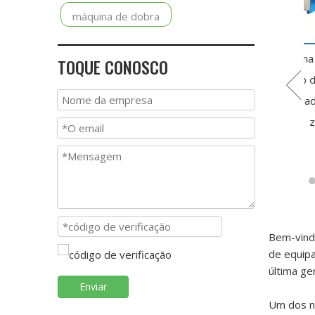
máquina de dobra
brador de tubo
álico de mandril
Máquina de flexão
Máquina de flexão
TOQUE CONOSCO
grande diâmetro
de tubo hidráulico
de tubo de metal de
SB-140CNC-2A-
CNC GM-SB-50CNC
3 polegadas com zig
1S
zag
Bem-vind
de equip
última ge
Enviar
Um dos n