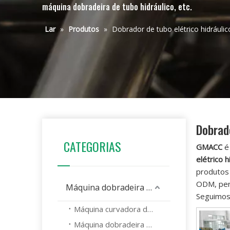
máquina dobradeira de tubo hidráulico, etc.
Lar
»
Produtos
»
Dobrador de tubo elétrico hidráulic
Dobrado
CATEGORIAS
GMACC
elétrico h
produto
ODM, per
Máquina dobradeira de tubos
Seguimos 
Máquina curvadora de tubos CNC
Máquina dobradeira de tubos hidráulicos