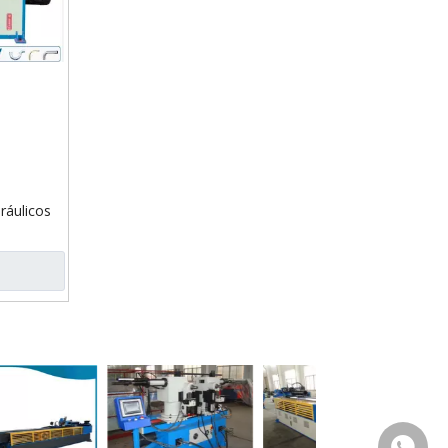
ráulicos
+86 159