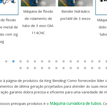
Máquina de flexão
Bender hidráulico
de rolamento de
portátil de 3 eixos
Máquina de corte e
tubo de 3 eixo GM-
dobra elétrica de
114CNC
tubos com mola
manual
o à página de produtos da King Bending! Como fornecedor líder
amentos de última geração projetados para atender às suas nec
ração garante dobra precisa e eficiente para uma variedade de ma
Máquina curvadora de tubos
ossos principais produtos é o
. C