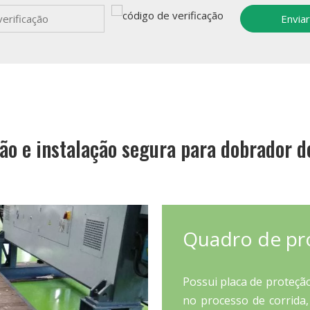
Enviar
ão e instalação segura para dobrador d
Quadro de pr
Possui placa de proteção
no processo de corrida,