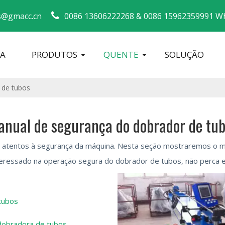
s@gmacc.cn
0086 13606222268 &
0086 15962359991 Wh
SA
PRODUTOS
QUENTE
SOLUÇÃO
Guia de segurança para dobradores de tubos
máquina de dobrar tubos
Dobrador de tubos CNC
Máquina d
 de tubos
nual de segurança do dobrador de tu
 atentos à segurança da máquina. Nesta seção mostraremos o m
teressado na operação segura do dobrador de tubos, não perca e
tubos
dobradora de tubos