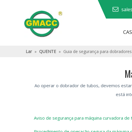
sale
CA
Máquina curvadora de tubos hidráulicos
Máquina dobradora de tubos
Máquina curvadora de tubos
Máquina dobradeira de tubos
Lar
»
QUENTE
»
Guia de segurança para dobradores
Ma
Ao operar o dobrador de tubos, devemos estar
está in
Aviso de segurança para máquina curvadora de 
Procedimento de operação segura da máquina 