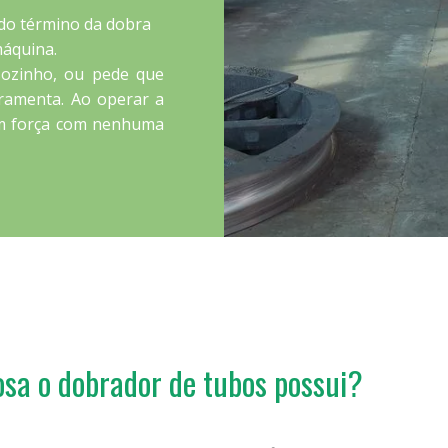
s do término da dobra
máquina.
sozinho, ou pede que
ramenta. Ao operar a
om força com nenhuma
sa o dobrador de tubos possui?