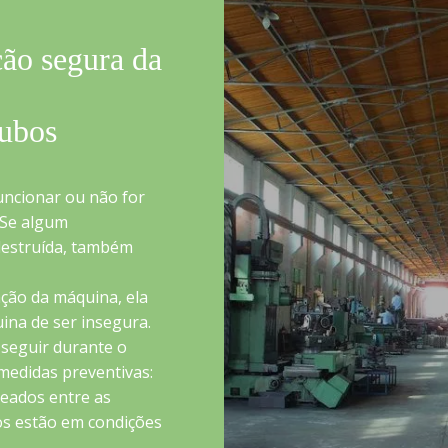
ão segura da
tubos
uncionar ou não for
 Se algum
destruída, também
ação da máquina, ela
ina de ser insegura.
 seguir durante o
medidas preventivas:
eados entre as
os estão em condições