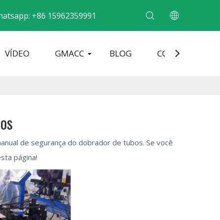
atsapp: +86 15962359991
VÍDEO
GMACC
BLOG
CONTATO
obradeira de tubo de metal
Máquina formadora de extremidade de tubo
Máquina curvadora de tubos elétricos
bos
anual de segurança do dobrador de tubos. Se você
sta página!