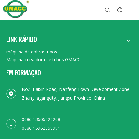
LINK RÁPIDO
Máquina curvadora de tubos hidráulicos
Máquina dobradora de tubos
Máquina curvadora de tubos
Máquina dobradeira de tubos
Sobre GMACC
Guia de segurança para dobradores de tubos
máquina de dobrar tubos
Dobrador de tubos CNC
Máquina dobradeira de tubo de metal
Depois do serviço
Máquina formadora de extremidade de tubo
Máquina curvadora de tubos elétricos
máquina de dobrar tubos
Máquina curvadora de tubos GMACC
EM FORMAÇÃO
No.1 Haixin Road, Nanfeng Town Development Zone
Zhangjiagangcity, Jiangsu Province, China
0086 13606222268
0086 15962359991