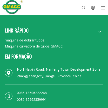
LINK RÁPIDO
Máquina curvadora de tubos hidráulicos
Máquina dobradora de tubos
Máquina curvadora de tubos
Máquina dobradeira de tubos
Sobre GMACC
Guia de segurança para dobradores de tubos
máquina de dobrar tubos
Dobrador de tubos CNC
Máquina dobradeira de tubo de metal
Depois do serviço
Máquina formadora de extremidade de tubo
Máquina curvadora de tubos elétricos
máquina de dobrar tubos
Máquina curvadora de tubos GMACC
EM FORMAÇÃO
No.1 Haixin Road, Nanfeng Town Development Zone
Zhangjiagangcity, Jiangsu Province, China
0086 13606222268
0086 15962359991