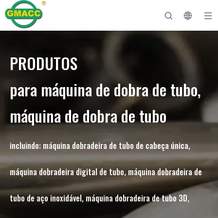
PRODUTOS
Máquina curvadora de tubos hidráulicos
Máquina dobradora de tubos
Máquina curvadora de tubos
Máquina dobradeira de tubos
Sobre GMACC
Guia de segurança para dobradores de tubos
máquina de dobrar tubos
Dobrador de tubos CNC
Máquina dobradeira de tubo de metal
Depois do serviço
Máquina formadora de extremidade de tubo
Máquina curvadora de tubos elétricos
para máquina de dobra de tubo,
máquina de dobra de tubo
incluindo: máquina dobradeira de tubo de cabeça única,
máquina dobradeira digital de tubo, máquina dobradeira de
tubo de aço inoxidável, máquina dobradeira de tubo 3D,