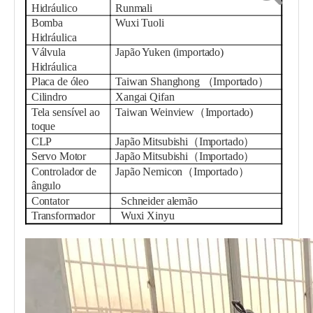
Hidráulico
Runmali
Bomba
Wuxi Tuoli
Hidráulica
Válvula
Japão Yuken (importado)
Hidráulica
Placa de óleo
Taiwan Shanghong
（
Importado
）
Cilindro
Xangai
Qifan
Tela sensível ao
Taiwan
W
einview
（
Importado
)
toque
CLP
Japão Mitsubishi（Importado）
Servo Motor
Japão Mitsubishi（Importado）
Controlador de
Japão Nemicon（Importado）
ângulo
Contator
Schneider alemão
Transformador
Wuxi Xinyu