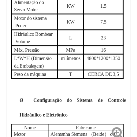
Alimentação do
KW
1.5
Servo Motor
Motor do sistema
KW
7.5
Poder
Hidráulico
Bombear
L
23
Volume
Máx. Pressão
MPa
16
L*W*H (Dimensão
milímetros
4800*1200*1350
da Embalagem)
Peso da máquina
T
CERCA DE 3,5
Ø
Configuração do Sistema de Controle
Hidráulico e Eletrônico
Nome
Fabricante
Motor
Alemanha Siemens （Beide） ou