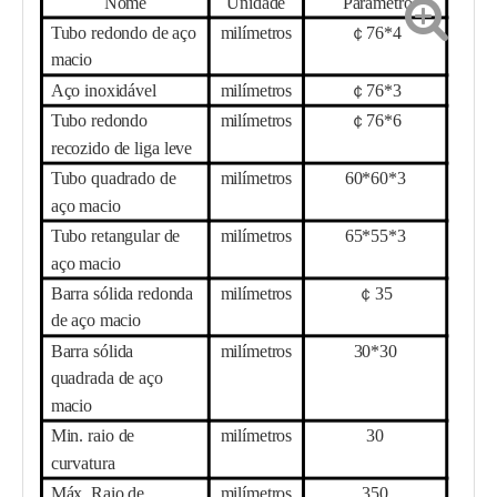
Nome
Unidade
Parâmetro
Tubo redondo de aço
milímetros
￠
76
*
4
macio
Aço inoxidável
milímetros
￠
76
*
3
Tubo redondo
milímetros
￠
76
*
6
recozido de liga leve
Tubo quadrado de
milímetros
6
0*
6
0*
3
aço macio
Tubo retangular de
milímetros
6
5*
55
*
3
aço macio
Barra sólida redonda
milímetros
￠
35
de aço macio
Barra sólida
milímetros
30
*
30
quadrada de aço
macio
Min. raio de
milímetros
3
0
curvatura
Máx. Raio de
milímetros
35
0