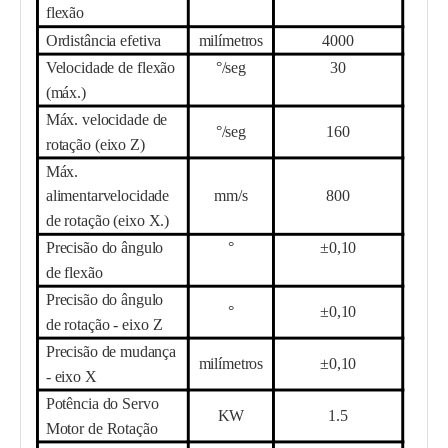
flexão
O
r
distância efetiva
milímetros
40
00
Velocidade de flexão
°/seg
3
0
(máx.)
Máx. velocidade de
°/seg
16
0
rotação (eixo Z)
Máx.
alimentar
velocidade
mm/s
8
00
de rotação (eixo X.)
Precisão do ângulo
°
±0,10
de flexão
Precisão do ângulo
°
±0,10
de rotação - eixo Z
Precisão de mudança
milímetros
±0,10
- eixo X
Potência do Servo
KW
1.5
Motor de Rotação