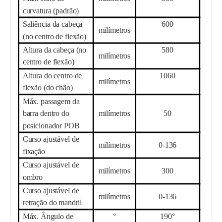
curvatura (padrão)
Saliência da cabeça
60
0
milímetros
(no centro de flexão)
Altura da cabeça (no
58
0
milímetros
centro de flexão)
Altura do centro de
1060
milímetros
flexão (do chão)
Máx. passagem da
barra dentro do
milímetros
5
0
posicionador POB
Curso ajustável de
milímetros
0-
136
fixação
Curso ajustável de
milímetros
300
ombro
Curso ajustável de
milímetros
0-
136
retração do mandril
Máx. Ângulo de
°
190°