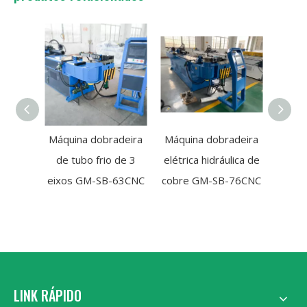
Máquina dobradeira
Máquina dobradeira
Máqui
de tubo frio de 3
elétrica hidráulica de
de tub
eixos GM-SB-63CNC
cobre GM-SB-76CNC
gra
GM
LINK RÁPIDO