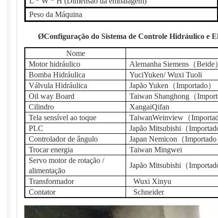
L * W * H (Dimensão da embalagem)
Peso da Máquina
Ø
Configuração do Sistema de Controle Hidráulico e E
Nome
Motor hidráulico
Alemanha Siemens
（
Beide
Bomba Hidráulica
Yuci
Yuken
/ Wuxi Tuoli
Válvula Hidráulica
Japão Yuken
（
Importado
）
Oil way Board
Taiwan Shanghong
（
Impor
Cilindro
Xangai
Qifan
Tela sensível ao toque
Taiwan
W
einview
（
Importa
PLC
Japão Mitsubishi
（
Importad
Controlador de ângulo
Japan Nemicon
（
Importado
Trocar energia
Taiwan Mingwei
Servo motor de rotação /
Japão Mitsubishi
（
Importad
alimentação
Transformador
Wuxi Xinyu
Contator
Schneider