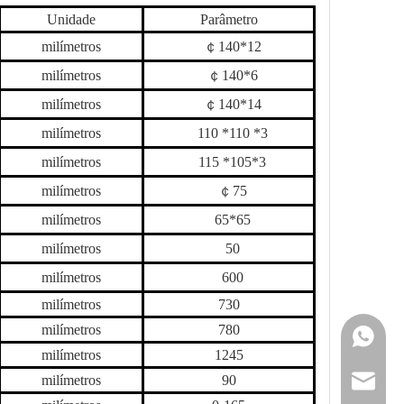
Unidade
Parâmetro
milímetros
￠
140
*
12
milímetros
￠
140
*
6
milímetros
￠
140
*
14
milímetros
11
0 *
11
0 *
3
milímetros
11
5 *
105
*
3
milímetros
￠
75
milímetros
65
*
65
milímetros
5
0
milímetros
60
0
milímetros
730
milímetros
78
0
+86 159
milímetros
1245
milímetros
9
0
sales@g