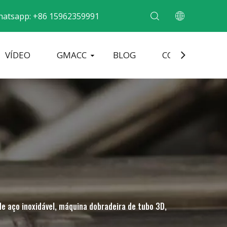
atsapp: +86 15962359991
VÍDEO
GMACC
BLOG
CONTATO
obradeira de tubo de metal
Máquina formadora de extremidade de tubo
Máquina curvadora de tubos elétricos
de aço inoxidável, máquina dobradeira de tubo 3D,