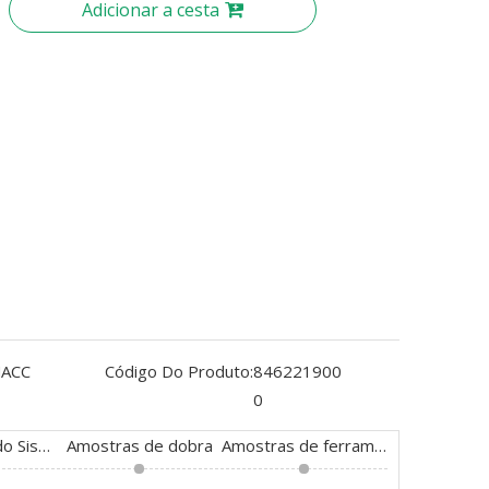
Adicionar a cesta
ACC
Código Do Produto:
846221900
0
Configuração do Sistema de Controle Hidráulico e Eletrônico
Amostras de dobra
Amostras de ferramentas