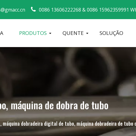
s@gmacc.cn
0086 13606222268 &
0086 15962359991 Wh
SA
PRODUTOS
QUENTE
SOLUÇÃO
Guia de segurança para dobradores de tubos
máquina de dobrar tubos
Dobrador de tubos CNC
Máquina d
bo, máquina de dobra de tubo
, máquina dobradeira digital de tubo, máquina dobradeira de tubo 