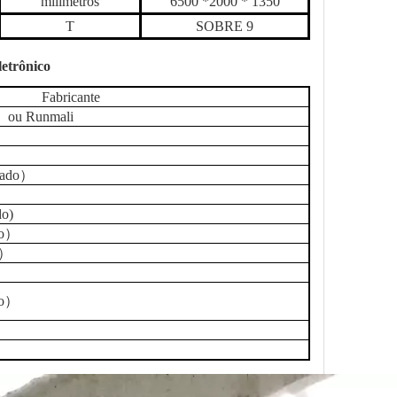
milímetros
65
00 *
200
0 * 1
350
T
SOBRE 9
letrônico
Fabricante
）
ou Runmali
tado
）
do
)
o
）
）
o
）