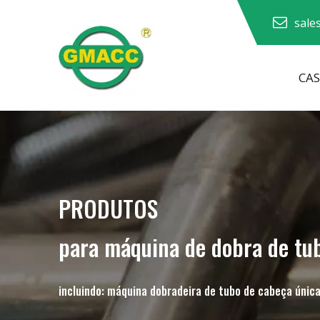
sale
CA
Máquina curvadora de tubos hidráulicos
Máquina dobradora de tubos
Máquina curvadora de tubos
Máquina dobradeira de tubos
PRODUTOS
para máquina de dobra de tu
incluindo: máquina dobradeira de tubo de cabeça única